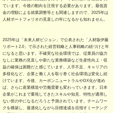
ています。今後の動向を注視する必要があります。最低賃
金の増額による就業調整等とも関連しますので、2025年は
人材ポートフォリオの見直しの年になるかも知れません。
2025年は「未来人材ビジョン」で公表された「人材版伊藤
リポート2.0」で示された経営戦略と人事戦略の紐づけと年
になると思います。不確実な社会環境では、従業員の協力
なしに業務の見直しや新たな業務構築など生産性向上・収
益の確保は困難だと感じています。人手不足、キャリアの
多様化など、企業と働く人を取り巻く社会環境は変化し続
けています。今後、カーボンニュートラルやDX化が進め
ば、さらに産業構造や労働需要も変わっていきます。日本
企業がこれまで重視してきたスキルや知見、特性が通用し
ない世の中になるだろうと予測されています。チームワー
クを構築し、最適化しながら目標達成を目指すミーテング