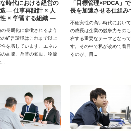
な時代における経営の
「目標管理×PDCA」
造― 仕事再設計 × 人
長を加速させる仕組み
性 × 学習する組織 ―
不確実性の高い時代において
勢の長期化に象徴されるよう
の成長は企業の競争力そのも
代の経営環境はこれまで以上
右する重要なテーマとなって
実性を増しています。エネル
す。その中で私が改めて着目
格の高騰、為替の変動、物流
るのが、目...
..