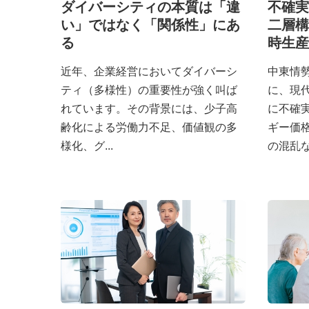
ダイバーシティの本質は「違
不確実
い」ではなく「関係性」にあ
二層構
る
時生産
近年、企業経営においてダイバーシ
中東情
ティ（多様性）の重要性が強く叫ば
に、現
れています。その背景には、少子高
に不確
齢化による労働力不足、価値観の多
ギー価
様化、グ...
の混乱な.