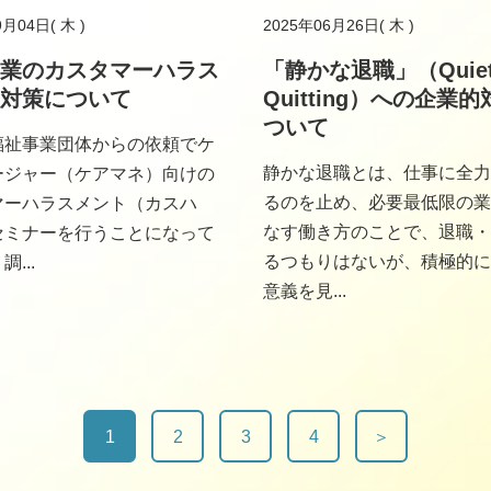
9月04日( 木 )
2025年06月26日( 木 )
業のカスタマーハラス
「静かな退職」（Quie
対策について
Quitting）への企業
ついて
福祉事業団体からの依頼でケ
静かな退職とは、仕事に全力
ージャー（ケアマネ）向けの
るのを止め、必要最低限の業
マーハラスメント（カスハ
なす働き方のことで、退職・
セミナーを行うことになって
るつもりはないが、積極的に
...
意義を見...
1
2
3
4
＞